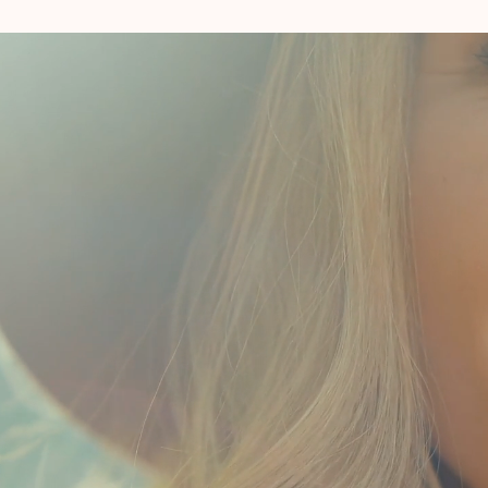
Basé sur les racines grecques
«
Sos
» : sain, harmonieux – «
Phren
» : esprit, conscience et
«
Logos
» : étude, science,
discours.
Traduction : « science de
l’esprit harmonieux »
La sophrologie est créée en 1960 par un